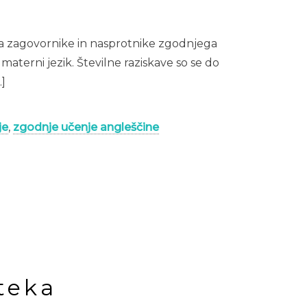
na zagovornike in nasprotnike zgodnjega
materni jezik. Številne raziskave so se do
]
je
,
zgodnje učenje angleščine
teka