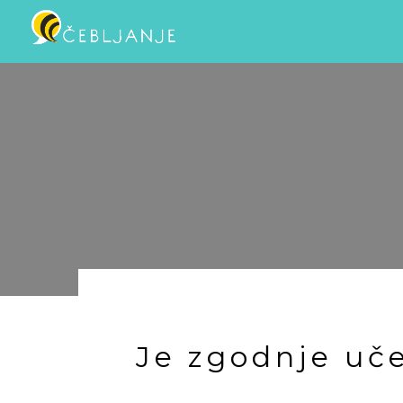
Čebljanje
Počitniški
tabori
Je zgodnje uče