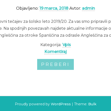
Objavljeno:
19 marca, 2018
Avtor:
admin
vni tečajev za šolsko leto 2019/20. Za vas smo pripravili pe
se. Na spodnjih povezavah najdete aktualne informacije o 
gleščina za otroke Španščina za odrasle Angleščina za 
Kategorija:
Vpis
Komentiraj
PREBERI
Proudly powered by
WordPress
|
Theme:
Bulk