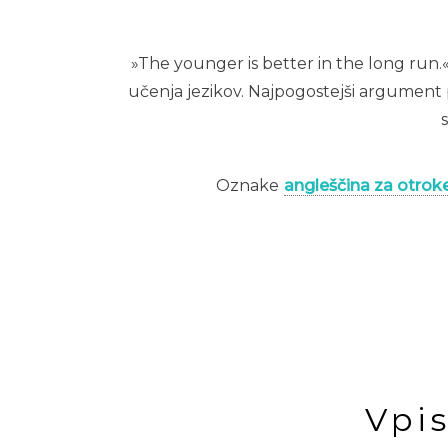
»The younger is better in the long run
učenja jezikov. Najpogostejši argument pr
Oznake
angleščina za otrok
Vpi