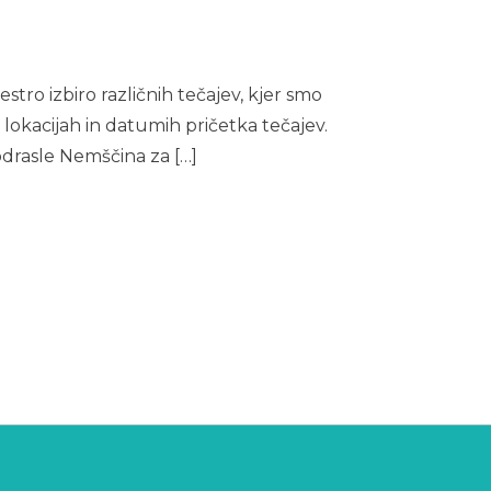
stro izbiro različnih tečajev, kjer smo
lokacijah in datumih pričetka tečajev.
odrasle Nemščina za […]