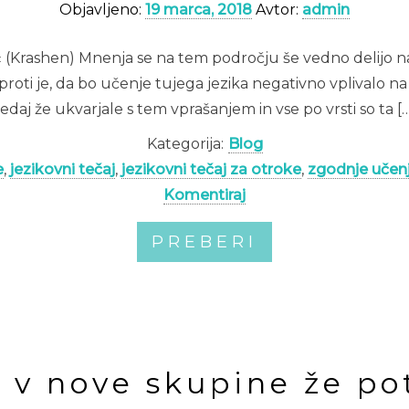
Objavljeno:
19 marca, 2018
Avtor:
admin
.« (Krashen) Mnenja se na tem področju še vedno delijo 
oti je, da bo učenje tujega jezika negativno vplivalo na 
sedaj že ukvarjale s tem vprašanjem in vse po vrsti so ta […
Kategorija:
Blog
e
,
jezikovni tečaj
,
jezikovni tečaj za otroke
,
zgodnje učen
Komentiraj
PREBERI
s v nove skupine že po