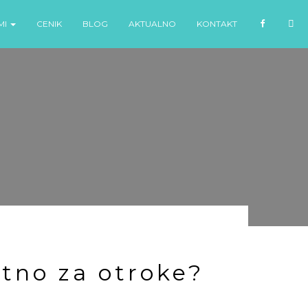
F
I
MI
CENIK
BLOG
AKTUALNO
KONTAKT
A
N
C
S
E
T
B
A
O
G
O
R
K
A
M
stno za otroke?